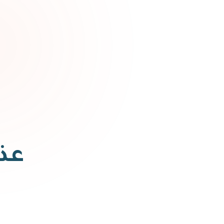
عذر
ي