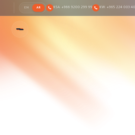
KSA:
+966 9200 299 99
KW:
+965 224 003 4
EN
AR