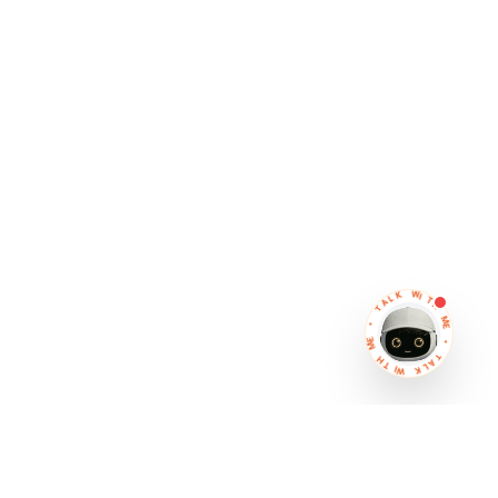
L
K
A
T
W
I
•
T
H
E
M
M
E
H
T
•
I
W
T
A
L
K