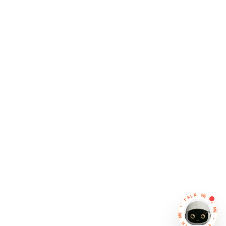
L
K
A
W
T
I
T
•
H
E
M
M
E
H
•
T
I