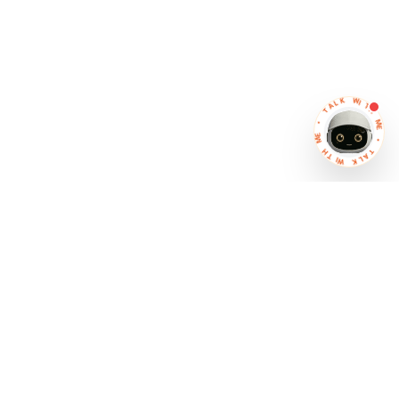
K
L
A
W
T
I
T
H
•
M
E
M
E
H
•
T
T
I
W
A
L
K
شريكك في التحول الرقمي
حلولاً وأنظمة متقدمة
تدعم نمو أعمالك